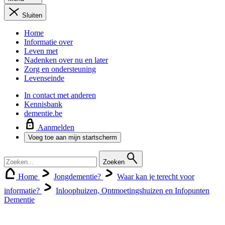
Sluiten
Home
Informatie over
Leven met
Nadenken over nu en later
Zorg en ondersteuning
Levenseinde
In contact met anderen
Kennisbank
dementie.be
Aanmelden
Voeg toe aan mijn startscherm
Zoeken
Home
Jongdementie?
Waar kan je terecht voor
informatie?
Inloophuizen, Ontmoetingshuizen en Infopunten
Dementie